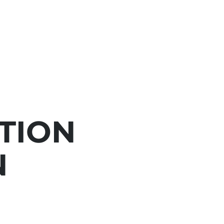
TION
N